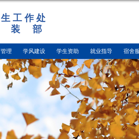
 生 工 作 处
 装 部
育管理
学风建设
学生资助
就业指导
宿舍